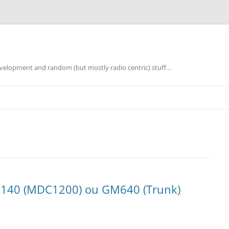
elopment and random (but mostly radio centric) stuff…
M140 (MDC1200) ou GM640 (Trunk)