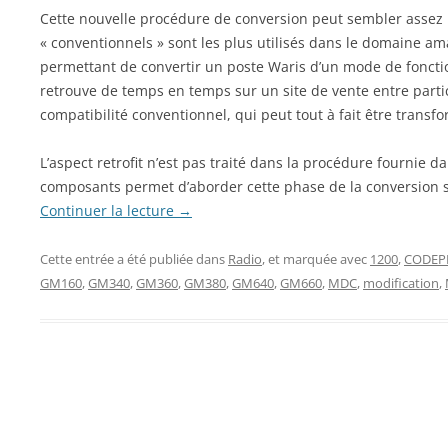
Cette nouvelle procédure de conversion peut sembler assez 
« conventionnels » sont les plus utilisés dans le domaine ama
permettant de convertir un poste Waris d’un mode de fonct
retrouve de temps en temps sur un site de vente entre parti
compatibilité conventionnel, qui peut tout à fait être tran
L’aspect retrofit n’est pas traité dans la procédure fournie 
composants permet d’aborder cette phase de la conversion sa
Continuer la lecture
→
Cette entrée a été publiée dans
Radio
, et marquée avec
1200
,
CODEP
GM160
,
GM340
,
GM360
,
GM380
,
GM640
,
GM660
,
MDC
,
modification
,