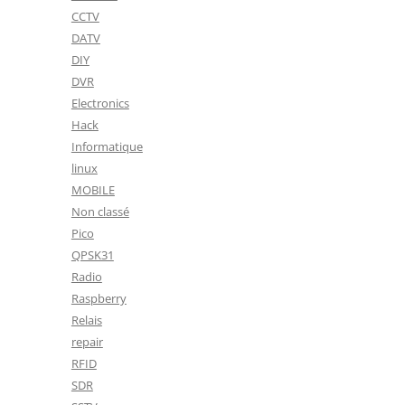
CCTV
DATV
DIY
DVR
Electronics
Hack
Informatique
linux
MOBILE
Non classé
Pico
QPSK31
Radio
Raspberry
Relais
repair
RFID
SDR