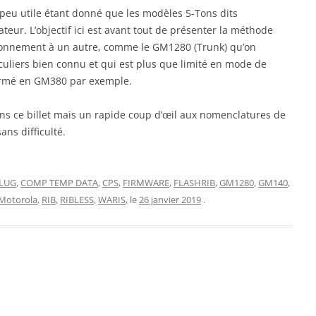
peu utile étant donné que les modèles 5-Tons dits
teur. L’objectif ici est avant tout de présenter la méthode
ionnement à un autre, comme le GM1280 (Trunk) qu’on
culiers bien connu et qui est plus que limité en mode de
sformé en GM380 par exemple.
dans ce billet mais un rapide coup d’œil aux nomenclatures de
ns difficulté.
LUG
,
COMP TEMP DATA
,
CPS
,
FIRMWARE
,
FLASHRIB
,
GM1280
,
GM140
,
Motorola
,
RIB
,
RIBLESS
,
WARIS
, le
26 janvier 2019
.