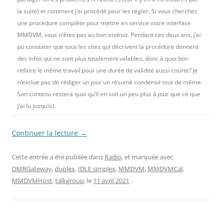
la suite) et comment j’ai procédé pour les régler. Si vous cherchez
une procédure complète pour mettre en service votre interface
MMDVM, vous n’êtes pas au bon endroit. Pendant ces deux ans, j’ai
pu constater que tous les sites qui décrivent la procédure donnent
des infos qui ne sont plus totalement valables, donc à quoi bon
refaire le même travail pour une durée de validité aussi courte? Je
n’exclue pas de rédiger un jour un résumé condensé tout de même.
Son contenu restera quoi qu’il en soit un peu plus à jour que ce que
j’ai lu jusqu’ici.
Continuer la lecture
→
Cette entrée a été publiée dans
Radio
, et marquée avec
DMRGateway
,
duplex
,
IDLE simplex
,
MMDVM
,
MMDVMCal
,
MMDVMHost
,
talkgroup
, le
11 avril 2021
.