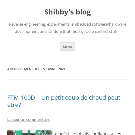
Aller
au
Shibby's blog
contenu
Reverse engineering, experiments, embedded software/hardware
development and random (but mostly radio centric) stuff…
Menu
ARCHIVES MENSUELLES :
AVRIL 2021
FTM-100D – Un petit coup de chaud peut-
être?
Laisser un commentaire
Jusqu’ici, je faisais confiance à ces