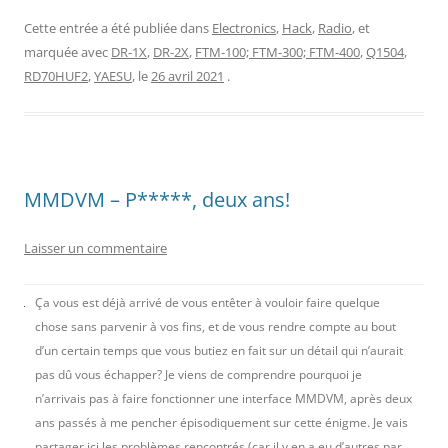
Cette entrée a été publiée dans
Electronics
,
Hack
,
Radio
, et
marquée avec
DR-1X
,
DR-2X
,
FTM-100; FTM-300; FTM-400
,
Q1504
,
RD70HUF2
,
YAESU
, le
26 avril 2021
.
MMDVM – P*****, deux ans!
Laisser un commentaire
Ça vous est déjà arrivé de vous entêter à vouloir faire quelque
chose sans parvenir à vos fins, et de vous rendre compte au bout
d’un certain temps que vous butiez en fait sur un détail qui n’aurait
pas dû vous échapper? Je viens de comprendre pourquoi je
n’arrivais pas à faire fonctionner une interface MMDVM, après deux
ans passés à me pencher épisodiquement sur cette énigme. Je vais
partager ici les problèmes rencontrés (car il y en a eu d’autres par