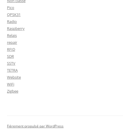
Non classé
Pico
QPSK31
Radio
Raspberry
Relais
repair
RFID
SDR
SSTV
TETRA
Website
WiFi
Zigbee
Fièrement propulsé par WordPress