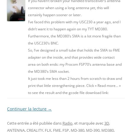
If you haven’t broken your handled transceiver’s antenna
connector when using a long antenna yet, this will
certainly happen sooner or later.
I’ve faced this problem with my USC230 a year ago, and I
didn’t want it to happen again on my TYT MD380.
Furthermore, the MD380’s SMA is a lot more fragile than
the USC230’s BNC.
So, I’ve designed a small tube that holds the SMA to FME
adapter on the inside, and that provides wide contact
area on both ends: my Procom FSP70’s antenna base and
the MD380’s SMA socket.
It just took me less than 2 hours from scratch to draw and
print that little strengthening piece. Click « Read more… »
to see the result and the gcode file download link:
Continuer la lecture
→
Cette entrée a été publiée dans
Radio
, et marquée avec
3D
,
ANTENNA
,
CREALITY
,
FLX
,
FME
,
FSP
,
MD-380
,
MD-390
,
MD380
,