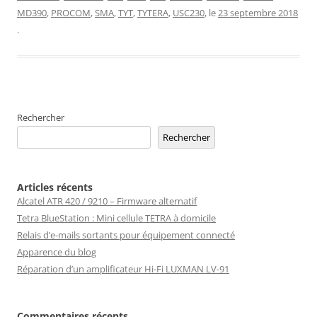
MD390
,
PROCOM
,
SMA
,
TYT
,
TYTERA
,
USC230
, le
23 septembre 2018
.
Rechercher
Rechercher
Articles récents
Alcatel ATR 420 / 9210 – Firmware alternatif
Tetra BlueStation : Mini cellule TETRA à domicile
Relais d’e-mails sortants pour équipement connecté
Apparence du blog
Réparation d’un amplificateur Hi-Fi LUXMAN LV-91
Commentaires récents