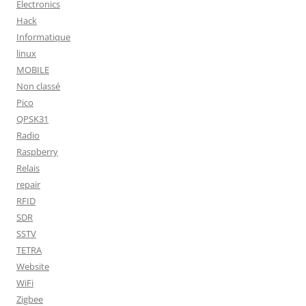
Electronics
Hack
Informatique
linux
MOBILE
Non classé
Pico
QPSK31
Radio
Raspberry
Relais
repair
RFID
SDR
SSTV
TETRA
Website
WiFi
Zigbee