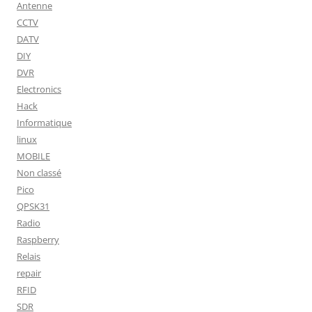
Antenne
CCTV
DATV
DIY
DVR
Electronics
Hack
Informatique
linux
MOBILE
Non classé
Pico
QPSK31
Radio
Raspberry
Relais
repair
RFID
SDR