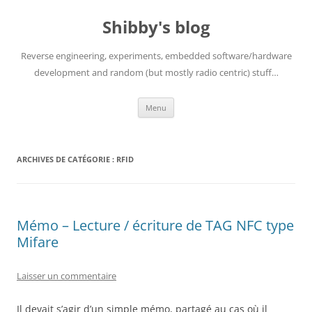
Aller
au
Shibby's blog
contenu
Reverse engineering, experiments, embedded software/hardware
development and random (but mostly radio centric) stuff…
Menu
ARCHIVES DE CATÉGORIE :
RFID
Mémo – Lecture / écriture de TAG NFC type
Mifare
Laisser un commentaire
Il devait s’agir d’un simple mémo, partagé au cas où il