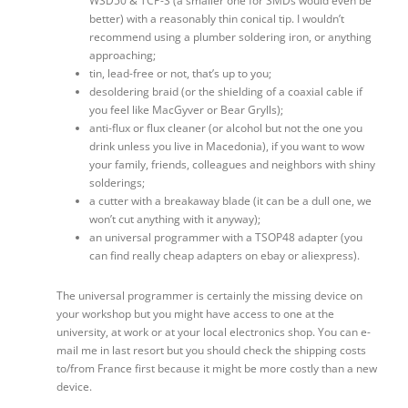
WSD50 & TCP-S (a smaller one for SMDs would even be
better) with a reasonably thin conical tip. I wouldn’t
recommend using a plumber soldering iron, or anything
approaching;
tin, lead-free or not, that’s up to you;
desoldering braid (or the shielding of a coaxial cable if
you feel like MacGyver or Bear Grylls);
anti-flux or flux cleaner (or alcohol but not the one you
drink unless you live in Macedonia), if you want to wow
your family, friends, colleagues and neighbors with shiny
solderings;
a cutter with a breakaway blade (it can be a dull one, we
won’t cut anything with it anyway);
an universal programmer with a TSOP48 adapter (you
can find really cheap adapters on ebay or aliexpress).
The universal programmer is certainly the missing device on
your workshop but you might have access to one at the
university, at work or at your local electronics shop. You can e-
mail me in last resort but you should check the shipping costs
to/from France first because it might be more costly than a new
device.