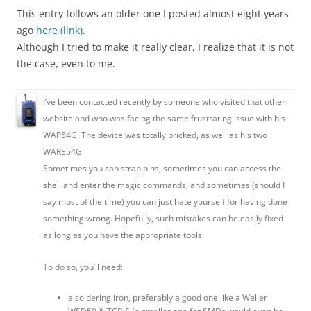
This entry follows an older one I posted almost eight years
ago
here (link)
.
Although I tried to make it really clear, I realize that it is not
the case, even to me.
I’ve been contacted recently by someone who visited that other
website and who was facing the same frustrating issue with his
WAP54G. The device was totally bricked, as well as his two
WARE54G.
Sometimes you can strap pins, sometimes you can access the
shell and enter the magic commands, and sometimes (should I
say most of the time) you can just hate yourself for having done
something wrong. Hopefully, such mistakes can be easily fixed
as long as you have the appropriate tools.
To do so, you’ll need:
a soldering iron, preferably a good one like a Weller