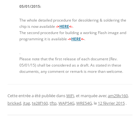
05/01/2015:
The whole detailed procedure for desoldering & soldering the
chip is now available
->
HERE
<-
.
The second procedure for building a working Flash image and
programming it is available
->
HERE
<-
.
.
Please note that the first release of each document (Rev.
05/01/15) shall be considered as a draft. As stated in these
documents, any comment or remark is more than welcome.
Cette entrée a été publiée dans
WiFi
, et marquée avec
am29lv160
,
bricked
,
jtag
,
te28f160
,
tftp
,
WAP54G
,
WRE54G
, le
12 février 2015
.