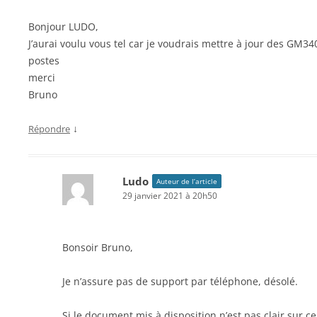
Bonjour LUDO,
J’aurai voulu vous tel car je voudrais mettre à jour des GM34
postes
merci
Bruno
↓
Répondre
Ludo
Auteur de l’article
29 janvier 2021 à 20h50
Bonsoir Bruno,
Je n’assure pas de support par téléphone, désolé.
Si le document mis à disposition n’est pas clair sur cer