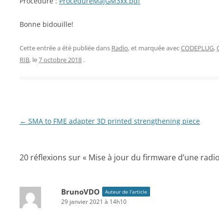
Procédure :
ProcedureMajGM3xx.pdf
Bonne bidouille!
Cette entrée a été publiée dans
Radio
, et marquée avec
CODEPLUG
,
RIB
, le
7 octobre 2018
.
Navigation
←
SMA to FME adapter 3D printed strengthening piece
des
articles
20 réflexions sur «
Mise à jour du firmware d’une ra
BrunoVDO
Auteur de l’article
29 janvier 2021 à 14h10