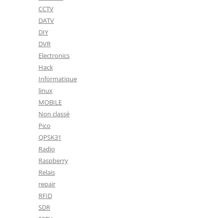
CCTV
DATV
DIY
DVR
Electronics
Hack
Informatique
linux
MOBILE
Non classé
Pico
QPSK31
Radio
Raspberry
Relais
repair
RFID
SDR