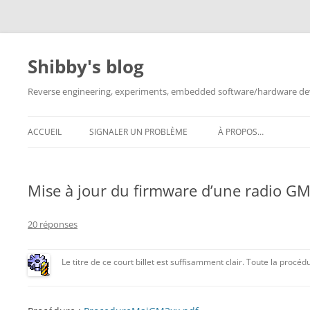
Aller
au
contenu
Shibby's blog
Reverse engineering, experiments, embedded software/hardware dev
ACCUEIL
SIGNALER UN PROBLÈME
À PROPOS…
Mise à jour du firmware d’une radio 
20 réponses
Le titre de ce court billet est suffisamment clair. Toute la procéd