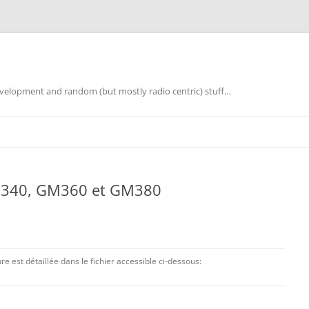
elopment and random (but mostly radio centric) stuff…
GM340, GM360 et GM380
ure est détaillée dans le fichier accessible ci-dessous: