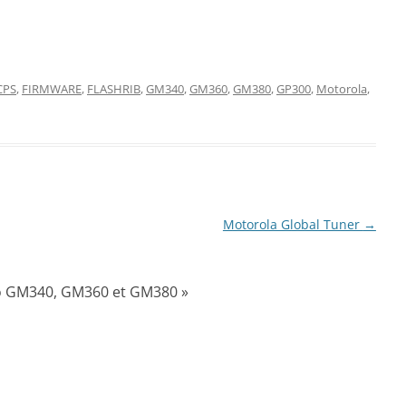
CPS
,
FIRMWARE
,
FLASHRIB
,
GM340
,
GM360
,
GM380
,
GP300
,
Motorola
,
Motorola Global Tuner
→
dio GM340, GM360 et GM380
»