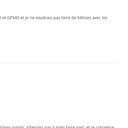
0 et GP340 et je ne voudrais pas faire de bêtises avec les
tains points, n’hésitez pas à m’en faire part, et je corrigerai