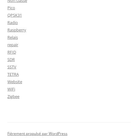
Non classé
Pico
QPSK31
Radio
Raspberry
Relais
repair
RFID
SDR
SSTV
TETRA
Website
WiFi
Zigbee
Fièrement propulsé par WordPress