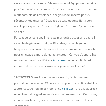
c’est encore mieux, mais l’absence d’un tel équipement ne doit
pas être considérée comme rédhibitoire pour autant. Il est tout
à fait possible de remplacer l’analyseur de spectre par un
récepteur réglé sur la fréquence de test, et de se fier à son
oreille pour qualifier l’effet du réglage d’un filtre réjecteur ou
sélectif.
Partant de ce constat, il ne reste plus qu’à trouver un appareil
capable de générer un signal RF stable, sur la plage de
fréquences qui nous intéresse, et dont le prix reste raisonnable
pour un usage dans le domaine amateur. Ce type d’appareil se
trouve pour environs 80€ sur
AliExpress
. À ce prix là, faut-il
craindre de se retrouver avec un « jouet » inutilisable?
19/07/2023
: Suite à une mauvaise manip, j’ai fait passer un
portatif en émission à 5W en sortie du générateur. Résultat: les
2 atténuateurs réglables (référence
PE4302
) n’ont pas apprécié
et le niveau du signal en sortie est maintenant fixe… On trouve,
comme par hasard, ces composants en vente par lot de 2 sur
Aliexpress: