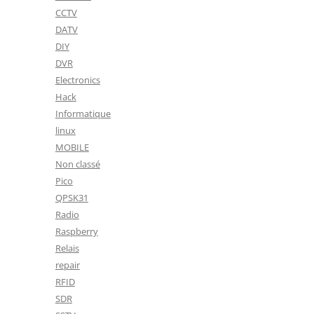
CCTV
DATV
DIY
DVR
Electronics
Hack
Informatique
linux
MOBILE
Non classé
Pico
QPSK31
Radio
Raspberry
Relais
repair
RFID
SDR