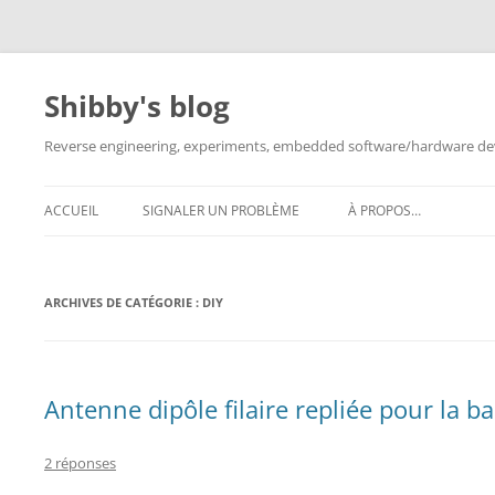
Aller
au
contenu
Shibby's blog
Reverse engineering, experiments, embedded software/hardware dev
ACCUEIL
SIGNALER UN PROBLÈME
À PROPOS…
ARCHIVES DE CATÉGORIE :
DIY
Antenne dipôle filaire repliée pour la 
2 réponses