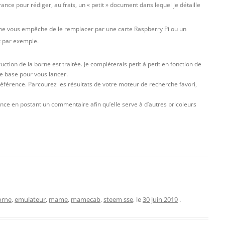
ance pour rédiger, au frais, un « petit » document dans lequel je détaille
 ne vous empêche de le remplacer par une carte Raspberry Pi ou un
x par exemple.
uction de la borne est traitée. Je compléterais petit à petit en fonction de
e base pour vous lancer.
 référence. Parcourez les résultats de votre moteur de recherche favori,
nce en postant un commentaire afin qu’elle serve à d’autres bricoleurs
orne
,
emulateur
,
mame
,
mamecab
,
steem sse
, le
30 juin 2019
.