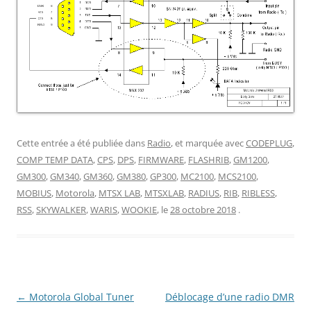
Cette entrée a été publiée dans
Radio
, et marquée avec
CODEPLUG
,
COMP TEMP DATA
,
CPS
,
DPS
,
FIRMWARE
,
FLASHRIB
,
GM1200
,
GM300
,
GM340
,
GM360
,
GM380
,
GP300
,
MC2100
,
MCS2100
,
MOBIUS
,
Motorola
,
MTSX LAB
,
MTSXLAB
,
RADIUS
,
RIB
,
RIBLESS
,
RSS
,
SKYWALKER
,
WARIS
,
WOOKIE
, le
28 octobre 2018
.
Navigation
←
Motorola Global Tuner
Déblocage d’une radio DMR