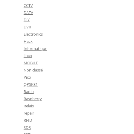
CCTV
DATV
DIY
DVR
Electronics
Hack
Informatique
linux
MOBILE
Non classé
Pico
QPSK31
Radio
Raspberry
Relais
repair
RFID
SDR