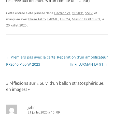
réservée aux détenteurs d’un compte utilisateur).
Cette entrée a été publiée dans
Electronics
,
QPSK31
,
SSTV
, et
marquée avec
Blaise Astro
,
F4KMH
,
F4KOA
,
Mission BOB du 03
, le
20 juillet 2025
.
Navigation
←
Premiers pas avec la carte
Réparation d’un amplificateur
des
RP2040 Pico W-2023
Hi-Fi LUXMAN LV-91
→
articles
3 réflexions sur «
Suivi d’un ballon stratosphérique,
en images!
»
john
21 juillet 2025 à 15h09