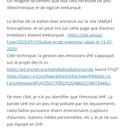
On imagine facilement que tout cela nécessite un peu
d’électronique et de logiciel embarqué.
Le lâcher de ce ballon était annoncé sur le site l’AMSAT
francophone, et on peut lire sur cette page que d’autres
émetteurs étaient embarqués :
https://site.amsat-
f.org/2025/07/15/ballon-ecole-ingenieur-ubpe-le-19-07-
2025/
Côté technique, la gestion des émissions VHF s’appuyait
sur le projet décrit ici :
https://git.vrpnet.org/HamRadio/BallonSonde
Source F1UJT:
https://listes.r-e-f.org/hyperkitty/list/list-hyperfr@listes.r-e-
f.org/message/4PUHTZVQ73TRGQ5ZO4B66T27WC76AK6L/
De mon côté, je n’ai pu identifier que l’émission VHF. La
bande UHF est un peu trop polluée par les équipements
radio faible puissance divers environnants (capteurs
d’alarmes, stations météo personnelles, etc.), et je ne suis
pas équipé en SHF.