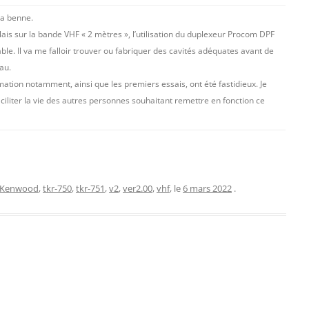
la benne.
ais sur la bande VHF « 2 mètres », l’utilisation du duplexeur Procom DPF
ble. Il va me falloir trouver ou fabriquer des cavités adéquates avant de
au.
ation notamment, ainsi que les premiers essais, ont été fastidieux. Je
ciliter la vie des autres personnes souhaitant remettre en fonction ce
Kenwood
,
tkr-750
,
tkr-751
,
v2
,
ver2.00
,
vhf
, le
6 mars 2022
.