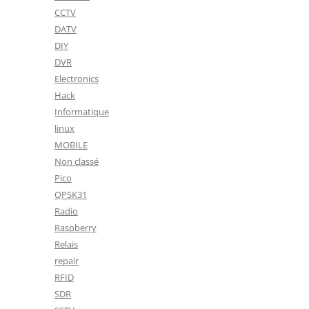
CCTV
DATV
DIY
DVR
Electronics
Hack
Informatique
linux
MOBILE
Non classé
Pico
QPSK31
Radio
Raspberry
Relais
repair
RFID
SDR