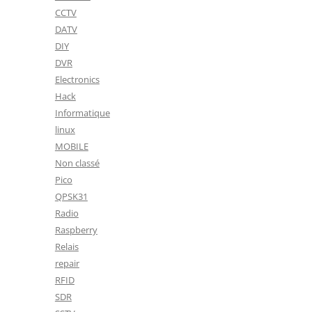
CCTV
DATV
DIY
DVR
Electronics
Hack
Informatique
linux
MOBILE
Non classé
Pico
QPSK31
Radio
Raspberry
Relais
repair
RFID
SDR