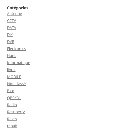
Catégories
Antenne
CCTV
DATV
DIY
DVR
Electronics
Hack
Informatique
linux
MOBILE
Non classé
Pico
QPSK31
Radio
Raspberry
Relais
repair