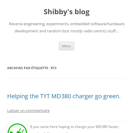
Aller
au
Shibby's blog
contenu
Reverse engineering, experiments, embedded software/hardware
development and random (but mostly radio centric) stuff…
Menu
ARCHIVES PAR ÉTIQUETTE :
RT3
Helping the TYT MD380 charger go green.
Laisser un commentaire
If you came here hoping to charge your MD380 faster,