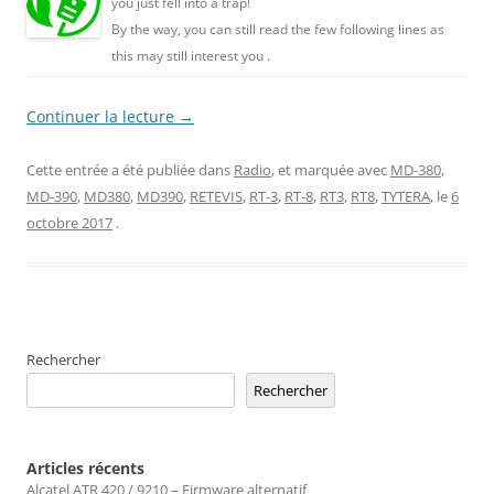
you just fell into a trap!
By the way, you can still read the few following lines as
this may still interest you .
Continuer la lecture
→
Cette entrée a été publiée dans
Radio
, et marquée avec
MD-380
,
MD-390
,
MD380
,
MD390
,
RETEVIS
,
RT-3
,
RT-8
,
RT3
,
RT8
,
TYTERA
, le
6
octobre 2017
.
Rechercher
Rechercher
Articles récents
Alcatel ATR 420 / 9210 – Firmware alternatif