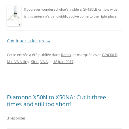
If you ever wondered what’s inside a GP430LB or how wide
is this antenna’s bandwidth, you’ve come to the right place.
Continuer la lecture
→
Cette entrée a été publiée dans
Radio
, et marquée avec
GP430LB
,
MiniVNA tiny
,
Sirio
,
VNA
, le
18 juin 2017
.
Diamond X50N to X50NA: Cut it three
times and still too short!
3 réponses