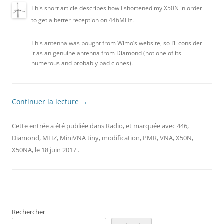
This short article describes how I shortened my X50N in order
to get a better reception on 446MHz.
This antenna was bought from Wimo’s website, so I’ll consider
it as an genuine antenna from Diamond (not one of its
numerous and probably bad clones).
Continuer la lecture
→
Cette entrée a été publiée dans
Radio
, et marquée avec
446
,
Diamond
,
MHZ
,
MiniVNA tiny
,
modification
,
PMR
,
VNA
,
X50N
,
X50NA
, le
18 juin 2017
.
Rechercher