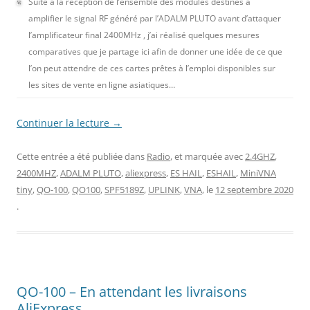
Suite à la réception de l’ensemble des modules destinés à
amplifier le signal RF généré par l’ADALM PLUTO avant d’attaquer
l’amplificateur final 2400MHz , j’ai réalisé quelques mesures
comparatives que je partage ici afin de donner une idée de ce que
l’on peut attendre de ces cartes prêtes à l’emploi disponibles sur
les sites de vente en ligne asiatiques…
Continuer la lecture
→
Cette entrée a été publiée dans
Radio
, et marquée avec
2.4GHZ
,
2400MHZ
,
ADALM PLUTO
,
aliexpress
,
ES HAIL
,
ESHAIL
,
MiniVNA
tiny
,
QO-100
,
QO100
,
SPF5189Z
,
UPLINK
,
VNA
, le
12 septembre 2020
.
QO-100 – En attendant les livraisons
AliExpress…