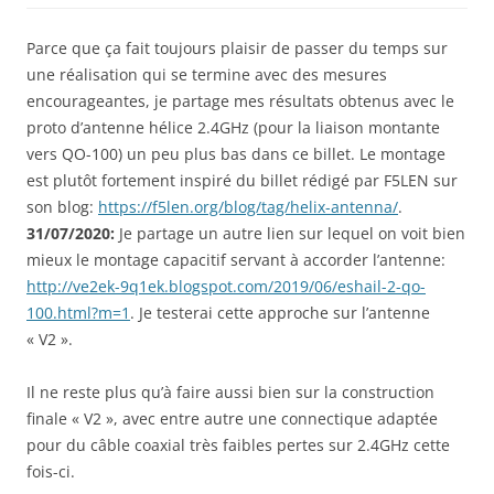
Parce que ça fait toujours plaisir de passer du temps sur
une réalisation qui se termine avec des mesures
encourageantes, je partage mes résultats obtenus avec le
proto d’antenne hélice 2.4GHz (pour la liaison montante
vers QO-100) un peu plus bas dans ce billet. Le montage
est plutôt fortement inspiré du billet rédigé par F5LEN sur
son blog:
https://f5len.org/blog/tag/helix-antenna/
.
31/07/2020:
Je partage un autre lien sur lequel on voit bien
mieux le montage capacitif servant à accorder l’antenne:
http://ve2ek-9q1ek.blogspot.com/2019/06/eshail-2-qo-
100.html?m=1
. Je testerai cette approche sur l’antenne
« V2 ».
Il ne reste plus qu’à faire aussi bien sur la construction
finale « V2 », avec entre autre une connectique adaptée
pour du câble coaxial très faibles pertes sur 2.4GHz cette
fois-ci.