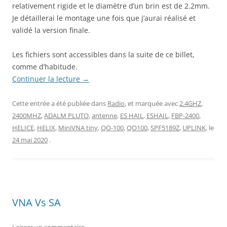
relativement rigide et le diamètre d’un brin est de 2.2mm.
Je détaillerai le montage une fois que j’aurai réalisé et
validé la version finale.
Les fichiers sont accessibles dans la suite de ce billet,
comme d’habitude.
Continuer la lecture
→
Cette entrée a été publiée dans
Radio
, et marquée avec
2.4GHZ
,
2400MHZ
,
ADALM PLUTO
,
antenne
,
ES HAIL
,
ESHAIL
,
FBP-2400
,
HELICE
,
HELIX
,
MiniVNA tiny
,
QO-100
,
QO100
,
SPF5189Z
,
UPLINK
, le
24 mai 2020
.
VNA Vs SA