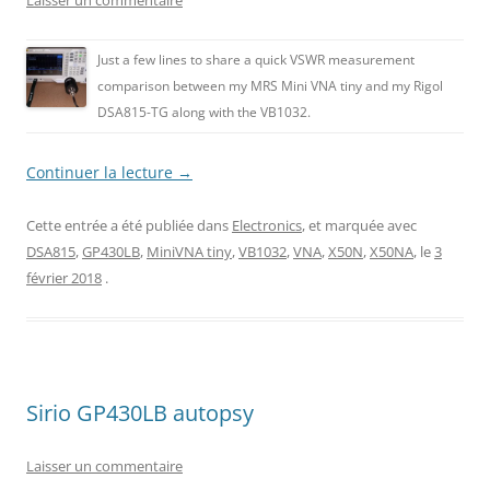
Laisser un commentaire
Just a few lines to share a quick VSWR measurement
comparison between my MRS Mini VNA tiny and my Rigol
DSA815-TG along with the VB1032.
Continuer la lecture
→
Cette entrée a été publiée dans
Electronics
, et marquée avec
DSA815
,
GP430LB
,
MiniVNA tiny
,
VB1032
,
VNA
,
X50N
,
X50NA
, le
3
février 2018
.
Sirio GP430LB autopsy
Laisser un commentaire