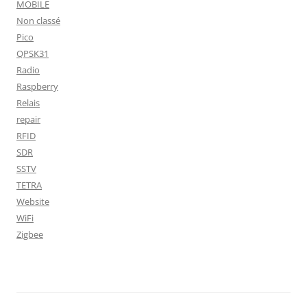
MOBILE
Non classé
Pico
QPSK31
Radio
Raspberry
Relais
repair
RFID
SDR
SSTV
TETRA
Website
WiFi
Zigbee