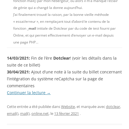
fonction mail() par mon hébergeur, ou alors il m’a manqué l’éclair
de génie qui a changé la donne aujourd’hui.
J’ai finalement trouvé la raison, par la bonne vieille méthode
« essai/erreur », en remplaçant tout d’abord le contenu de la
fonction
_mail
initiale de Dotclear par du code de test fourni par
Online, et qui permet effectivement d’envoyer un e-mail depuis
une page PHP…
14/03/2021:
Fin de l’ère
Dotclear
! (voir les détails dans la
suite de ce billet)
30/04/2021:
Ajout d’une note à la suite du billet concernant
l’intégration du système reCaptcha sur la page de
commentaires
Continuer la lecture
→
Cette entrée a été publiée dans
Website
, et marquée avec
dotclear
,
email()
,
mail()
,
online.net
, le
13 février 2021
.