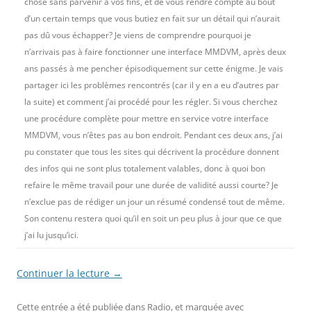
chose sans parvenir à vos fins, et de vous rendre compte au bout
d’un certain temps que vous butiez en fait sur un détail qui n’aurait
pas dû vous échapper? Je viens de comprendre pourquoi je
n’arrivais pas à faire fonctionner une interface MMDVM, après deux
ans passés à me pencher épisodiquement sur cette énigme. Je vais
partager ici les problèmes rencontrés (car il y en a eu d’autres par
la suite) et comment j’ai procédé pour les régler. Si vous cherchez
une procédure complète pour mettre en service votre interface
MMDVM, vous n’êtes pas au bon endroit. Pendant ces deux ans, j’ai
pu constater que tous les sites qui décrivent la procédure donnent
des infos qui ne sont plus totalement valables, donc à quoi bon
refaire le même travail pour une durée de validité aussi courte? Je
n’exclue pas de rédiger un jour un résumé condensé tout de même.
Son contenu restera quoi qu’il en soit un peu plus à jour que ce que
j’ai lu jusqu’ici.
Continuer la lecture
→
Cette entrée a été publiée dans
Radio
, et marquée avec