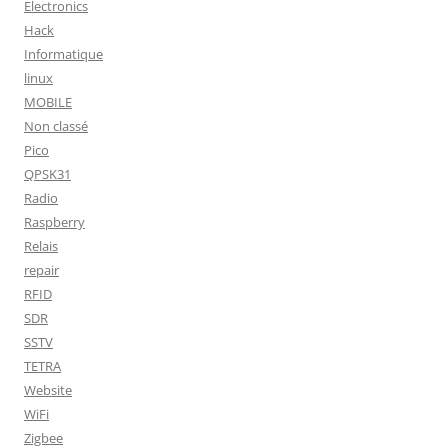
Electronics
Hack
Informatique
linux
MOBILE
Non classé
Pico
QPSK31
Radio
Raspberry
Relais
repair
RFID
SDR
SSTV
TETRA
Website
WiFi
Zigbee