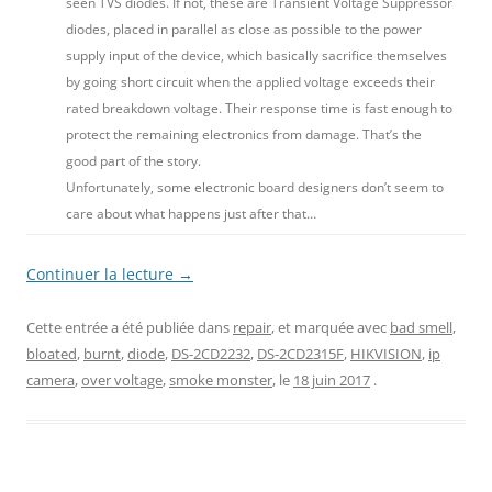
seen TVS diodes. If not, these are Transient Voltage Suppressor
diodes, placed in parallel as close as possible to the power
supply input of the device, which basically sacrifice themselves
by going short circuit when the applied voltage exceeds their
rated breakdown voltage. Their response time is fast enough to
protect the remaining electronics from damage. That’s the
good part of the story.
Unfortunately, some electronic board designers don’t seem to
care about what happens just after that…
Continuer la lecture
→
Cette entrée a été publiée dans
repair
, et marquée avec
bad smell
,
bloated
,
burnt
,
diode
,
DS-2CD2232
,
DS-2CD2315F
,
HIKVISION
,
ip
camera
,
over voltage
,
smoke monster
, le
18 juin 2017
.