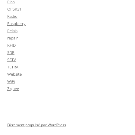
Pico
QPSK31
Radio
Raspberry
Relais
repair
RFID
SDR
SSTV
TETRA
Website
WiFi
Zigbee
Fièrement propulsé par WordPress