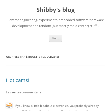
Aller
au
Shibby's blog
contenu
Reverse engineering, experiments, embedded software/hardware
development and random (but mostly radio centric) stuff…
Menu
ARCHIVES PAR ÉTIQUETTE :
DS-2CD2315F
Hot cams!
Laisser un commentaire
If you know a little bit about electronics, you probably already