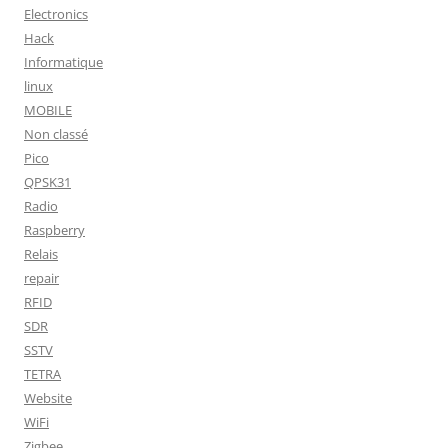
Electronics
Hack
Informatique
linux
MOBILE
Non classé
Pico
QPSK31
Radio
Raspberry
Relais
repair
RFID
SDR
SSTV
TETRA
Website
WiFi
Zigbee