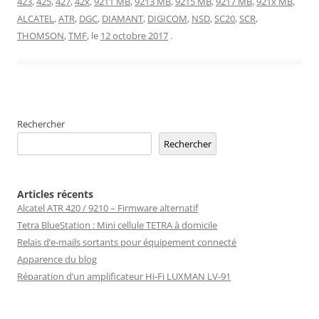
423
,
425
,
427
,
42x
,
9211 MB
,
9213 MB
,
9215 MB
,
9217 MB
,
921x MB
,
ALCATEL
,
ATR
,
DGC
,
DIAMANT
,
DIGICOM
,
NSD
,
SC20
,
SCR
,
THOMSON
,
TMF
, le
12 octobre 2017
.
Rechercher
Rechercher
Articles récents
Alcatel ATR 420 / 9210 – Firmware alternatif
Tetra BlueStation : Mini cellule TETRA à domicile
Relais d’e-mails sortants pour équipement connecté
Apparence du blog
Réparation d’un amplificateur Hi-Fi LUXMAN LV-91