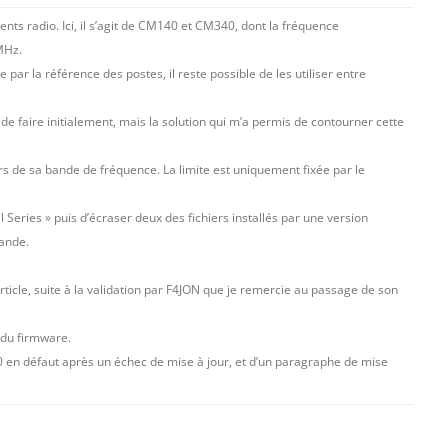
ts radio. Ici, il s’agit de CM140 et CM340, dont la fréquence
6MHz.
 par la référence des postes, il reste possible de les utiliser entre
té de faire initialement, mais la solution qui m’a permis de contourner cette
rs de sa bande de fréquence. La limite est uniquement fixée par le
al Series » puis d’écraser deux des fichiers installés par une version
bande.
 article, suite à la validation par F4JON que je remercie au passage de son
 du firmware.
 en défaut après un échec de mise à jour, et d’un paragraphe de mise