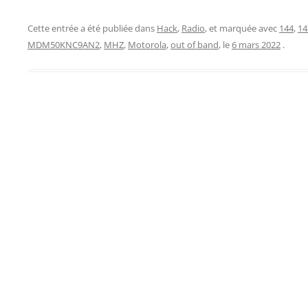
Cette entrée a été publiée dans
Hack
,
Radio
, et marquée avec
144
,
14
MDM50KNC9AN2
,
MHZ
,
Motorola
,
out of band
, le
6 mars 2022
.