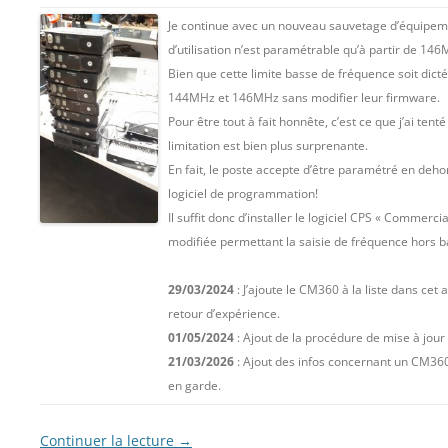
Je continue avec un nouveau sauvetage d’équipemen
d’utilisation n’est paramétrable qu’à partir de 14
Bien que cette limite basse de fréquence soit dictée
144MHz et 146MHz sans modifier leur firmware.
Pour être tout à fait honnête, c’est ce que j’ai ten
limitation est bien plus surprenante.
En fait, le poste accepte d’être paramétré en deho
logiciel de programmation!
Il suffit donc d’installer le logiciel CPS « Commerci
modifiée permettant la saisie de fréquence hors 
29/03/2024
: J’ajoute le CM360 à la liste dans cet
retour d’expérience.
01/05/2024
: Ajout de la procédure de mise à jour
21/03/2026
: Ajout des infos concernant un CM360
en garde.
Continuer la lecture
→