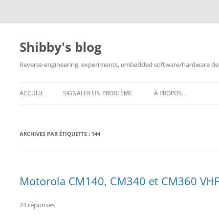
Aller
au
contenu
Shibby's blog
Reverse engineering, experiments, embedded software/hardware dev
ACCUEIL
SIGNALER UN PROBLÈME
À PROPOS…
ARCHIVES PAR ÉTIQUETTE :
144
Motorola CM140, CM340 et CM360 VHF
24 réponses