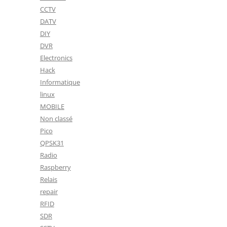
CCTV
DATV
DIY
DVR
Electronics
Hack
Informatique
linux
MOBILE
Non classé
Pico
QPSK31
Radio
Raspberry
Relais
repair
RFID
SDR